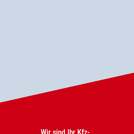
Sachverständiger können unsere Kunden auf
fachlich richtige Gutachten vertrauen! Hierbei
steht die neutralität und die fachliche Richtigkeit
im Vordergrund.
Wir sind Ihr Kfz-