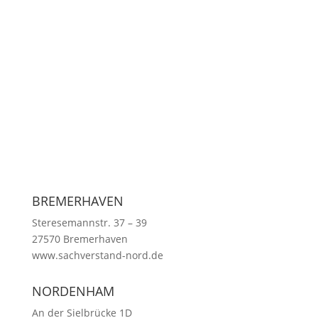
Wir sind neutral!
Wir sind unabhängig!
Wir leben Fahrzeugtechnik!
Qualitätsgeprüft!
BREMERHAVEN
Steresemannstr. 37 – 39
27570 Bremerhaven
www.sachverstand-nord.de
NORDENHAM
An der Sielbrücke 1D