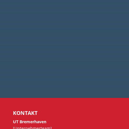
Ich habe den DATENSCHUTZ zur
Kenntnis genommen.
ABSENDEN
KONTAKT
UT Bremerhaven
[Unternehmerteam]