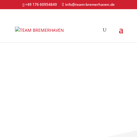
+49 176 60954849
info@team-bremerhaven.de
NEWS
Unternehmerteam
Bremerhaven
MEHR ERFAHREN