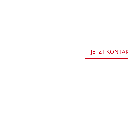
JETZT KONTA
1 Personaldienstleister
16 Bundesländer