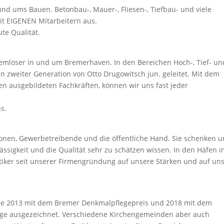
rund ums Bauen. Betonbau-, Mauer-, Fliesen-, Tiefbau- und viele
it EIGENEN Mitarbeitern aus.
ute Qualität.
blemlöser in und um Bremerhaven. In den Bereichen Hoch-, Tief- un
 zweiter Generation von Otto Drugowitsch jun. geleitet. Mit dem
n ausgebildeten Fachkräften, können wir uns fast jeder
s.
onen, Gewerbetreibende und die öffentliche Hand. Sie schenken u
lässigkeit und die Qualität sehr zu schätzen wissen. In den Häfen i
tiker seit unserer Firmengründung auf unsere Stärken und auf un
e 2013 mit dem Bremer Denkmalpflegepreis und 2018 mit dem
ege ausgezeichnet. Verschiedene Kirchengemeinden aber auch