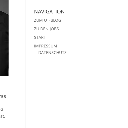
NAVIGATION
ZUM UT-BLOG
ZU DEN JOBS
START
IMPRESSUM
DATENSCHUTZ
TER
ßt.
at.