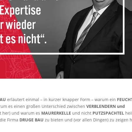
BAU
erläutert einmal – in kurzer knapper Form – warum ein
FEUCH
um es einen großen Unterschied zwischen
VERBLENDERN und
eit her) und warum es
MAURERKELLE
und nicht
PUTZSPACHTEL
hei
 die Firma
DRUGE BAU
zu bieten und (vor allen Dingen) zu zeigen h