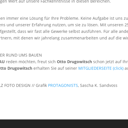
gen Wert auf unsere Fachkenntnisse in diesen Bereichen.
den immer eine Lösung für Ihre Probleme. Keine Aufgabe ist uns z
sens und unserer Erfahrung nutzen, um sie zu lösen. Mit unseren 2
gestellt, dass wir fast alle Gewerke selbst ausführen. Für alle and
rtnern, mit denen wir jahrelang zusammenarbeiten und auf die wi
SER RUND UMS BAUEN
BAU
reden möchten, freut sich
Otto Drugowitsch
schon jetzt auf Ih
tto Drugowitsch
erhalten Sie auf seiner
MITGLIEDERSEITE (click)
a
Z FOTO DESIGN // Grafik
PROTAGONISTS
, Sascha K. Sandvoss