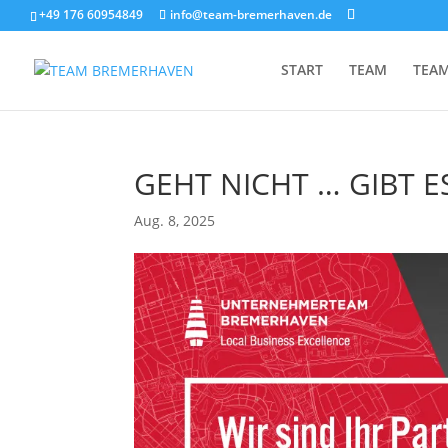
+49 176 60954849
info@team-bremerhaven.de
START
TEAM
TEA
GEHT NICHT … GIBT E
Aug. 8, 2025